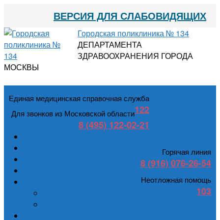
ВЕРСИЯ ДЛЯ СЛАБОВИДЯЩИХ
Городская поликлиника № 134
ДЕПАРТАМЕНТА
ЗДРАВООХРАНЕНИЯ ГОРОДА
МОСКВЫ
Единая медицинская справочная служба
122
Для звонков из Московской области
8 (495) 122-02-21
Главная
Расписание
Горячая линия
Контакты
8 (916) 076-26-54
Обращения
Неотложная помощь
Информация
103
Администрация
Заявление Онлайн
Платные услуги