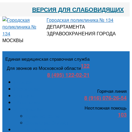
ВЕРСИЯ ДЛЯ СЛАБОВИДЯЩИХ
Городская поликлиника № 134
ДЕПАРТАМЕНТА
ЗДРАВООХРАНЕНИЯ ГОРОДА
МОСКВЫ
Единая медицинская справочная служба
122
Для звонков из Московской области
8 (495) 122-02-21
Главная
Расписание
Горячая линия
Контакты
8 (916) 076-26-54
Обращения
Неотложная помощь
Информация
103
Администрация
Заявление Онлайн
Платные услуги